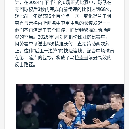
计，在2024年下半年的6场正式比赛中，球队在
夺回球权后3秒内完成向前传递的比例达到68%，
较此前一年提高15个百分点。这一变化得益于阿
劳霍与吉梅内斯两名中卫更主动的长传发起——
他们不再满足于安全回传，而是频繁瞄准前场两
翼的空当。2025年1月对阵哥伦比亚的比赛中，
阿劳霍单场送出5次精准长传，直接策动两次射
正。这种“后卫—边锋”的快速连线，配合中场球员
在第二落点的包抄，构成了乌拉圭当前最高效的
反击路径。