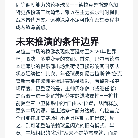
同等调度能力的轮换球员——德拉克鲁斯或乌加
特更多扮演工兵角色，难以在主力被限制时提供
战术替代方案。这种深度不足可能在密集赛程中
成为致命弱点。
未来推演的条件边界
乌拉圭中场的稳健表现能否延续至2026年世界
杯，取决于多重变量的交织。首先，巴尔韦德与
本坦库尔的俱乐部出场负荷将直接影响其国家队
状态延续性；其次，年轻球员如尼古拉斯·德·拉·克
鲁斯若能在欧洲主流联赛站稳脚跟，有望补强中
场厚度。更重要的是，主帅贝尔萨（或继任者）
是否敢于进一步解放阿劳霍的进攻属性——将其
前提至三中卫体系中的“自由人”位置，从而释放
更多中场资源。若上述条件部分达成，乌拉圭完
全可能在北美赛场打出更具控制力的足球；反
之，则可能重陷依赖球星闪光的旧有模式。毕
竟，中场组织的“稳健”从来不是静态成就，而是