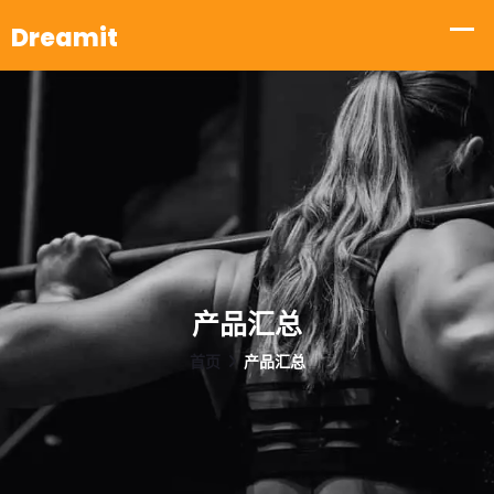
产品汇总
首页
产品汇总