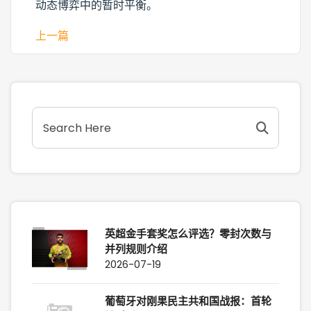
动态博弈中的暂时平衡。
上一篇
英超金手套奖怎么评选？零封次数与
并列规则介绍
2026-07-19
葡萄牙对刚果民主共和国战报：首轮