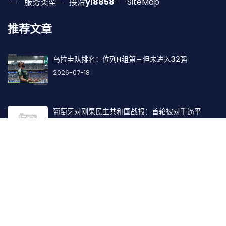
服务类型
接洽
yl8858
SiteMap
推荐文章
乌拉圭队排名：位列H组第三但未进入32强
2026-07-18
葡萄牙对刚果民主共和国战报：首轮被对手逼平
2026-07-14
找到我们
地址:
长沙高新开发区麓松路459号东方红小区延农综合楼5楼
503房