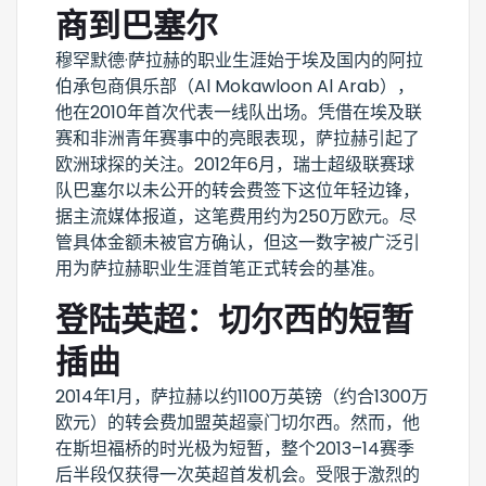
商到巴塞尔
穆罕默德·萨拉赫的职业生涯始于埃及国内的阿拉
伯承包商俱乐部（Al Mokawloon Al Arab），
他在2010年首次代表一线队出场。凭借在埃及联
赛和非洲青年赛事中的亮眼表现，萨拉赫引起了
欧洲球探的关注。2012年6月，瑞士超级联赛球
队巴塞尔以未公开的转会费签下这位年轻边锋，
据主流媒体报道，这笔费用约为250万欧元。尽
管具体金额未被官方确认，但这一数字被广泛引
用为萨拉赫职业生涯首笔正式转会的基准。
登陆英超：切尔西的短暂
插曲
2014年1月，萨拉赫以约1100万英镑（约合1300万
欧元）的转会费加盟英超豪门切尔西。然而，他
在斯坦福桥的时光极为短暂，整个2013–14赛季
后半段仅获得一次英超首发机会。受限于激烈的