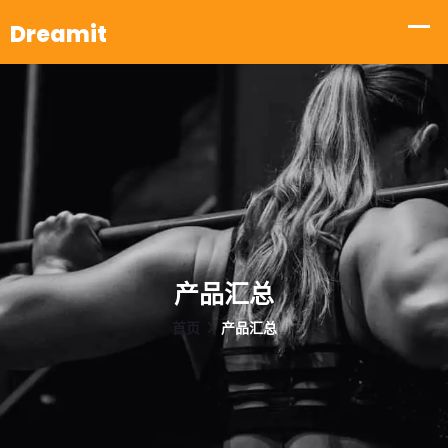
产品汇总
首页
产品汇总