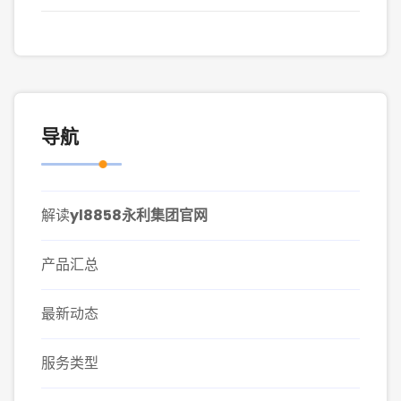
导航
解读
yl8858永利集团官网
产品汇总
最新动态
服务类型