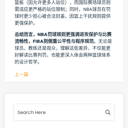
篮板（因允许更多人站位），而国际赛场球员则
需适应更严格的站位限制；同时，NBA球员在罚
球时更少担心被合法封盖，因篮上干扰规则提供
更强保护。
总结而言，NBA罚球规则更强调进攻保护与比赛
流畅性，FIBA则侧重公平性与程序规范
。无论是
球员、教练还是观众，理解这些差异，不仅能更
好解读比赛判罚，也能更深入体会两种篮球体系
的设计哲学。
上一篇