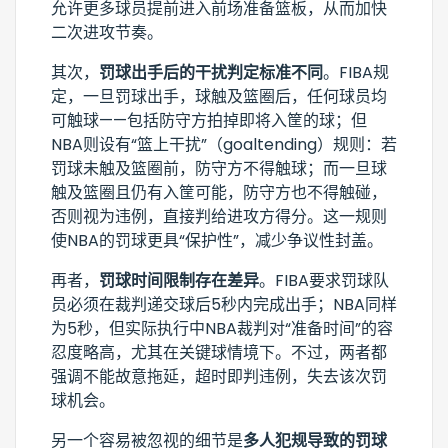
允许更多球员提前进入前场准备篮板，从而加快
二次进攻节奏。
其次，
罚球出手后的干扰判定标准不同
。FIBA规
定，一旦罚球出手，球触及篮圈后，任何球员均
可触球——包括防守方拍掉即将入筐的球；但
NBA则设有“篮上干扰”（goaltending）规则：若
罚球未触及篮圈前，防守方不得触球；而一旦球
触及篮圈且仍有入筐可能，防守方也不得触碰，
否则视为违例，直接判给进攻方得分。这一规则
使NBA的罚球更具“保护性”，减少争议性封盖。
再者，
罚球时间限制存在差异
。FIBA要求罚球队
员必须在裁判递交球后5秒内完成出手；NBA同样
为5秒，但实际执行中NBA裁判对“准备时间”的容
忍度略高，尤其在关键球情境下。不过，两者都
强调不能故意拖延，超时即判违例，失去该次罚
球机会。
另一个容易被忽视的细节是
多人犯规导致的罚球