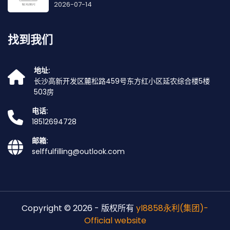
2026-07-14
找到我们
地址:
长沙高新开发区麓松路459号东方红小区延农综合楼5楼
503房
电话:
18512694728
邮箱:
selffulfilling@outlook.com
Copyright © 2026 - 版权所有
yl8858永利(集团)-
Official website