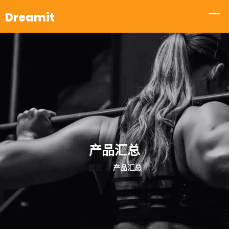
产品汇总
首页
产品汇总