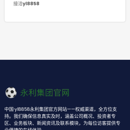
接洽
yl8858
中国·yl8858永利集团官方网站——权威渠道，全方位支
持。我们确保信息真实及时，涵盖公司概况、投资者专
区、业务板块、新闻资讯及联系模块，为每位访客提供专