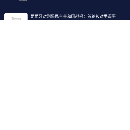
葡萄牙对刚果民主共和国战报：首轮被对手逼平
2026-07-14
找到我们
地址:
长沙高新开发区麓松路459号东方红小区延农综合楼5楼
503房
电话:
18512694728
邮箱:
selffulfilling@outlook.com