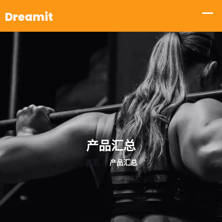
产品汇总
首页
产品汇总