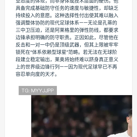
业态度的体现，而非身体或技术层面的硬伤。他
具备完成基础防守任务的速度与敏捷性，却缺乏
持续投入的意愿。这种选择性付出使其难以融入
强调整体协防的现代足球体系——无论是孔蒂的
三中卫压迫，还是阿莱格里的弹性防线，都要求
边锋承担明确的防守职责。正因如此，尽管他在
反击和一对一中仍是顶级武器，但其上限被牢牢
锁死在“体系依赖型球星”范畴。若无法在无球阶
段建立稳定输出，莱奥将始终难以跻身真正意义
上的世界级边锋行列——因为现代足球早已不再
容忍单向度的天才。