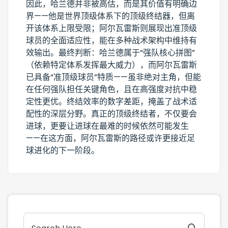
因此，哈兰德并非被高估，而是其价值有明确边
界——他是世界顶级体系下的顶级终结器，但离
开该体系上限受限；阿尔瓦雷斯则展现出准顶级
球员的全面适应性，能在多种战术架构中维持有
效输出。最终判断：哈兰德属于“强队核心拼图”
（依赖特定体系发挥最大威力），而阿尔瓦雷斯
已具备“准顶级球员”特质——虽非绝对主角，但能
在任何强队担任关键角色，且在高强度对抗中稳
定性更优。终结效率的数字差距，掩盖了战术适
配性的深层分野。真正的顶级终结者，不仅要会
进球，更要让进球在最难的时候依然可能发生
——在这方面，阿尔瓦雷斯的路径或许更接近足
球进化的下一阶段。