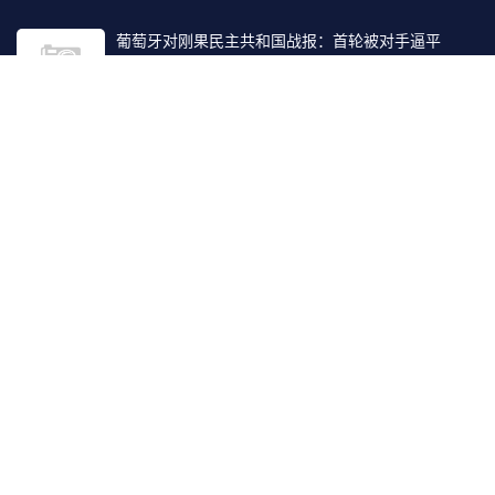
葡萄牙对刚果民主共和国战报：首轮被对手逼平
2026-07-14
找到我们
地址:
长沙高新开发区麓松路459号东方红小区延农综合楼5楼
503房
电话:
18512694728
邮箱:
selffulfilling@outlook.com