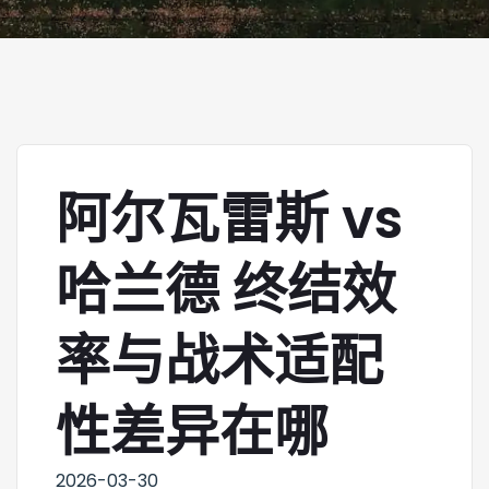
阿尔瓦雷斯 vs
哈兰德 终结效
率与战术适配
性差异在哪
2026-03-30