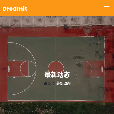
最新动态
首页
最新动态