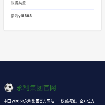
服务类型
接洽
yl8858
中国·yl8858永利集团官方网站——权威渠道，全方位支