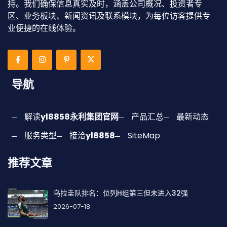
持。我们确保信息真实及时，涵盖公司概况、投资者专
区、业务板块、新闻资讯及联系模块，为每位访客提供专
业便捷的在线体验。
导航
解读
yl8858永利集团官网
产品汇总
最新动态
服务类型
接洽
yl8858
SiteMap
推荐文章
乌拉圭队排名：位列H组第三但未进入32强
2026-07-18