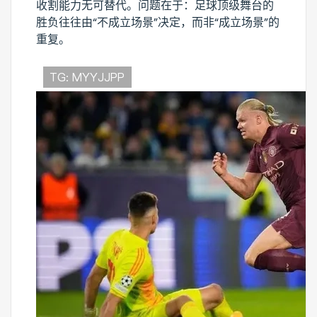
收割能力无可替代。问题在于：足球顶级舞台的
胜负往往由“不成立场景”决定，而非“成立场景”的
重复。