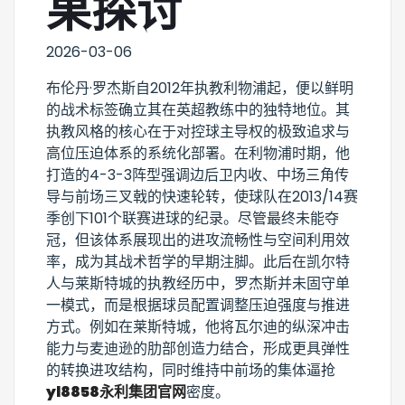
果探讨
2026-03-06
布伦丹·罗杰斯自2012年执教利物浦起，便以鲜明
的战术标签确立其在英超教练中的独特地位。其
执教风格的核心在于对控球主导权的极致追求与
高位压迫体系的系统化部署。在利物浦时期，他
打造的4-3-3阵型强调边后卫内收、中场三角传
导与前场三叉戟的快速轮转，使球队在2013/14赛
季创下101个联赛进球的纪录。尽管最终未能夺
冠，但该体系展现出的进攻流畅性与空间利用效
率，成为其战术哲学的早期注脚。此后在凯尔特
人与莱斯特城的执教经历中，罗杰斯并未固守单
一模式，而是根据球员配置调整压迫强度与推进
方式。例如在莱斯特城，他将瓦尔迪的纵深冲击
能力与麦迪逊的肋部创造力结合，形成更具弹性
的转换进攻结构，同时维持中前场的集体逼抢
yl8858永利集团官网
密度。