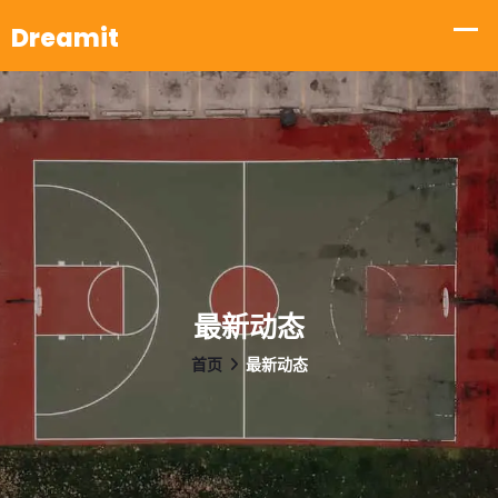
最新动态
首页
最新动态