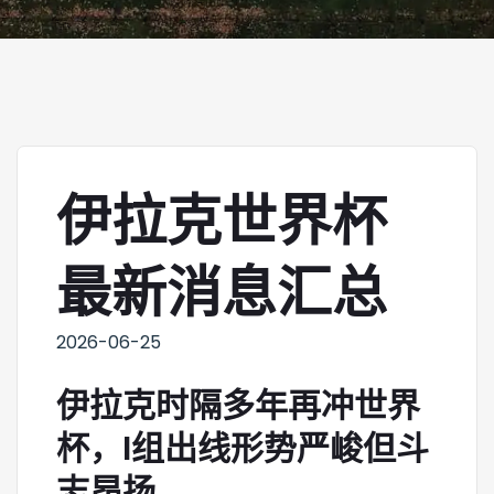
伊拉克世界杯
最新消息汇总
2026-06-25
伊拉克时隔多年再冲世界
杯，I组出线形势严峻但斗
志昂扬