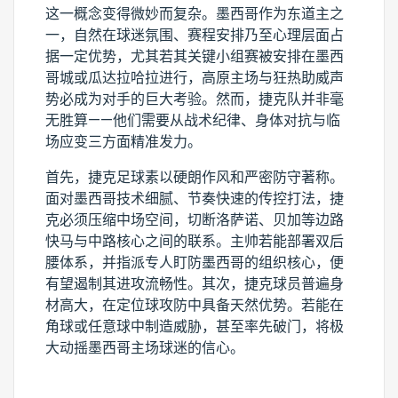
这一概念变得微妙而复杂。墨西哥作为东道主之
一，自然在球迷氛围、赛程安排乃至心理层面占
据一定优势，尤其若其关键小组赛被安排在墨西
哥城或瓜达拉哈拉进行，高原主场与狂热助威声
势必成为对手的巨大考验。然而，捷克队并非毫
无胜算——他们需要从战术纪律、身体对抗与临
场应变三方面精准发力。
首先，捷克足球素以硬朗作风和严密防守著称。
面对墨西哥技术细腻、节奏快速的传控打法，捷
克必须压缩中场空间，切断洛萨诺、贝加等边路
快马与中路核心之间的联系。主帅若能部署双后
腰体系，并指派专人盯防墨西哥的组织核心，便
有望遏制其进攻流畅性。其次，捷克球员普遍身
材高大，在定位球攻防中具备天然优势。若能在
角球或任意球中制造威胁，甚至率先破门，将极
大动摇墨西哥主场球迷的信心。