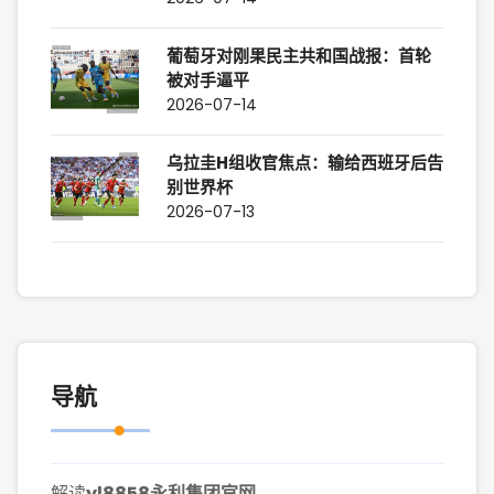
葡萄牙对刚果民主共和国战报：首轮
被对手逼平
2026-07-14
乌拉圭H组收官焦点：输给西班牙后告
别世界杯
2026-07-13
导航
解读
yl8858永利集团官网