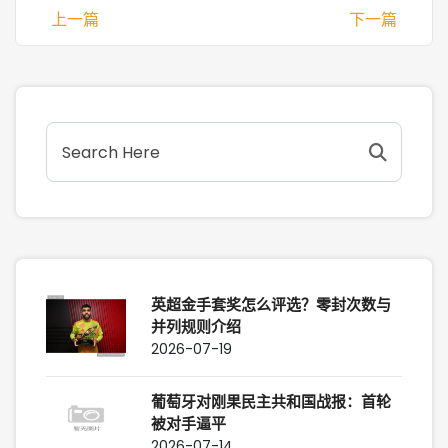
上一篇
下一篇
英超金手套奖怎么评选？零封次数与
并列规则介绍
2026-07-19
葡萄牙对刚果民主共和国战报：首轮
被对手逼平
2026-07-14