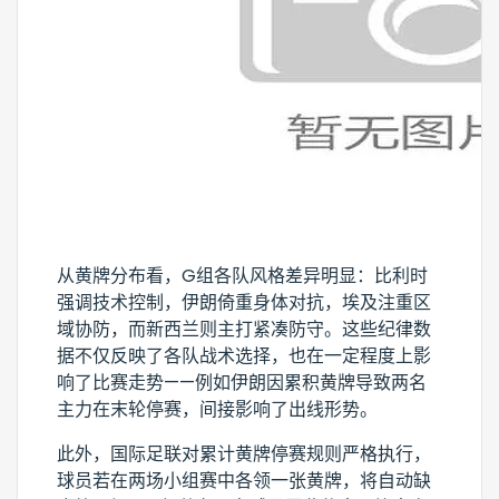
从黄牌分布看，G组各队风格差异明显：比利时
强调技术控制，伊朗倚重身体对抗，埃及注重区
域协防，而新西兰则主打紧凑防守。这些纪律数
据不仅反映了各队战术选择，也在一定程度上影
响了比赛走势——例如伊朗因累积黄牌导致两名
主力在末轮停赛，间接影响了出线形势。
此外，国际足联对累计黄牌停赛规则严格执行，
球员若在两场小组赛中各领一张黄牌，将自动缺