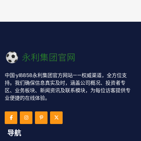
中国·yl8858永利集团官方网站——权威渠道，全方位支
持。我们确保信息真实及时，涵盖公司概况、投资者专
区、业务板块、新闻资讯及联系模块，为每位访客提供专
业便捷的在线体验。
导航