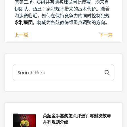
席第三场。G组共有两名球员因此停赛，均来自
伊朗队，凸显了高犯规率带来的战术代价。随着
淘汰赛临近，如何在保持竞争力的同时控制犯规
永利集团
，将成为各队教练组重点调整的方向。
上一篇
下一篇
英超金手套奖怎么评选？零封次数与
并列规则介绍