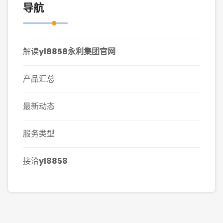
导航
解读
yl8858永利集团官网
产品汇总
最新动态
服务类型
接洽
yl8858