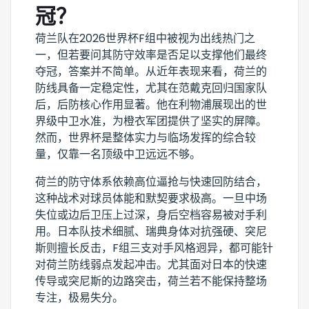
冠？
荷兰队在2026世界杯F组中被视为出线热门之
一，但若要问其防守效率是否足以支撑他们最终
夺冠，答案并不简单。从近年表现来看，荷兰的
防线具备一定稳定性，尤其在范戴克回归国家队
后，后防核心作用显著。他在利物浦展现出的世
界级中卫水准，为橙衣军团提供了坚实的屏障。
然而，世界杯是整体实力与临场发挥的综合较
量，仅靠一名顶级中卫远远不够。
荷兰的防守体系依赖高位逼抢与快速回防结合，
这种战术对球员体能和默契要求极高。一旦中场
失位或边后卫压上过深，身后空档容易被对手利
用。日本队技术细腻、瑞典身体对抗强硬、突尼
斯则擅长反击，F组三支对手风格迥异，都可能针
对荷兰防线弱点发起冲击。尤其面对日本的快速
传导或突尼斯的边路突击，荷兰若不能保持整场
专注，极易失分。