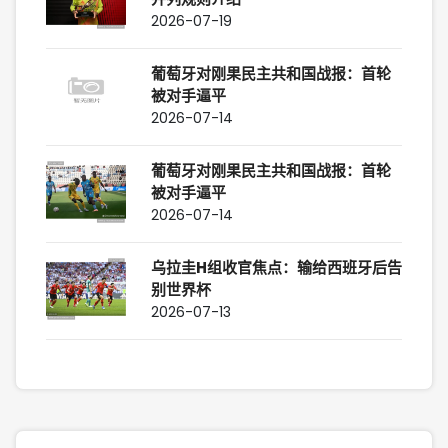
2026-07-19
葡萄牙对刚果民主共和国战报：首轮
被对手逼平
2026-07-14
葡萄牙对刚果民主共和国战报：首轮
被对手逼平
2026-07-14
乌拉圭H组收官焦点：输给西班牙后告
别世界杯
2026-07-13