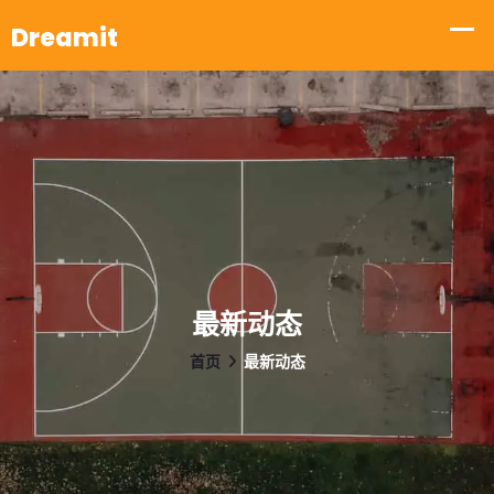
最新动态
首页
最新动态