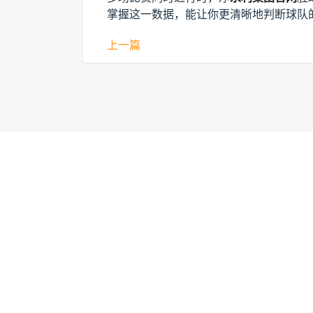
掌握这一数据，能让你更清晰地判断球队
上一篇
导
中国·yl8858永利集团官方网站——
权威渠道，全方位支持。我们确保
信息真实及时，涵盖公司概况、投