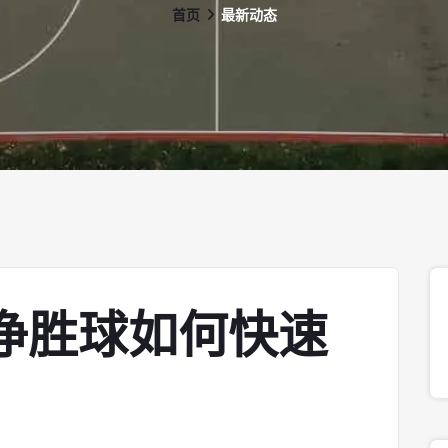
首页
最新动态
杯净胜球如何快速