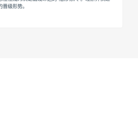
的晋级形势。
航
推荐文章
乌拉圭队排名：位
解读
yl8858永利集团官网
三但未进入32强
产品汇总
最新动态
2026-07-18