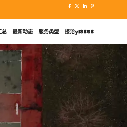
汇总
最新动态
服务类型
接洽
yl8858