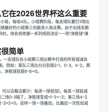
它在2026世界杯这么重要
2个小组，每组4队。小组赛阶段，每支球队要打3场比
成绩最好的小组第三也能进入淘汰赛。由于出线名额
时，排名将依据一系列规则决定——而“净胜球”通
实很简单
是说，一支球队在小组赛三场比赛中打进的所有球减去
例如：某队三场比分分别是2-1、0-3、4-2，那
6，净胜球就是6-6=0。
。可以边看边累计：每进一球就加1，每丢一球就减
二场0-3输了，净胜球变成+1-3=-2；第三场4-2
是-2+2=0。这样一场一场叠加，比最后一次性加减