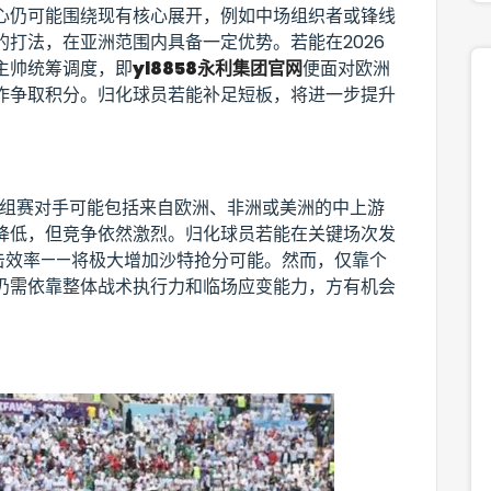
心仍可能围绕现有核心展开，例如中场组织者或锋线
打法，在亚洲范围内具备一定优势。若能在2026
主帅统筹调度，即
yl8858永利集团官网
便面对欧洲
作争取积分。归化球员若能补足短板，将进一步提升
小组赛对手可能包括来自欧洲、非洲或美洲的中上游
降低，但竞争依然激烈。归化球员若能在关键场次发
击效率——将极大增加沙特抢分可能。然而，仅靠个
仍需依靠整体战术执行力和临场应变能力，方有机会