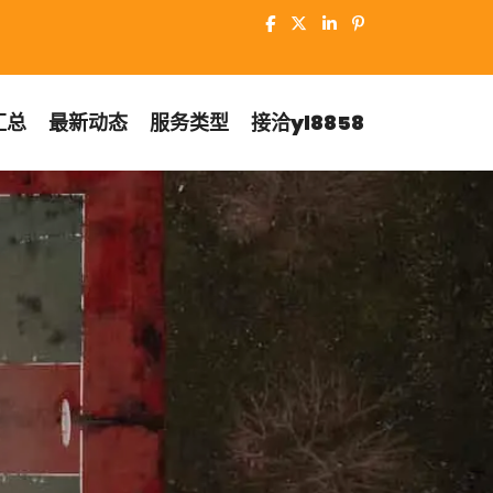
汇总
最新动态
服务类型
接洽
yl8858