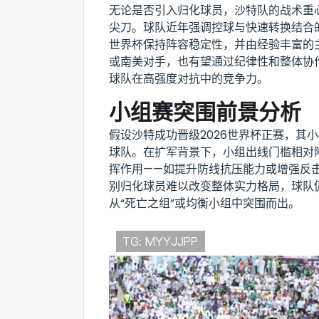
无论是否引入归化球员，沙特队的战术重
尖刀。球队近年强调控球与快速转换结合的
世界杯保持阵容稳定性，并由经验丰富的
或南美对手，也有望通过纪律性和整体协
球队在高强度对抗中的竞争力。
小组赛突围前景分析
假设沙特成功晋级2026世界杯正赛，其
球队。在扩军背景下，小组出线门槛相对
挥作用——如提升防线抗压能力或增强反
别归化球员难以改变整体实力格局，球队
从“死亡之组”或均衡小组中突围而出。