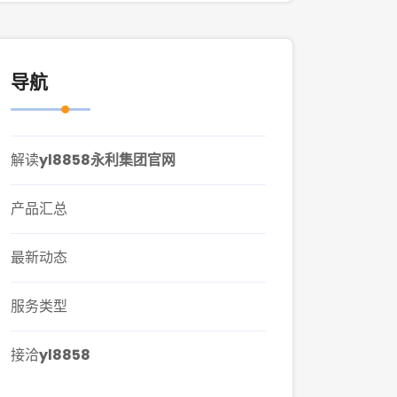
导航
解读
yl8858永利集团官网
产品汇总
最新动态
服务类型
接洽
yl8858