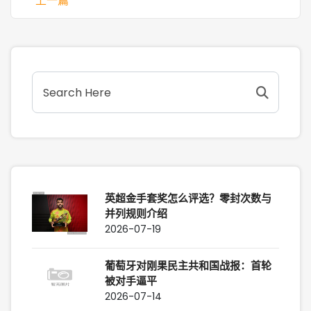
上一篇
英超金手套奖怎么评选？零封次数与
并列规则介绍
2026-07-19
葡萄牙对刚果民主共和国战报：首轮
被对手逼平
2026-07-14