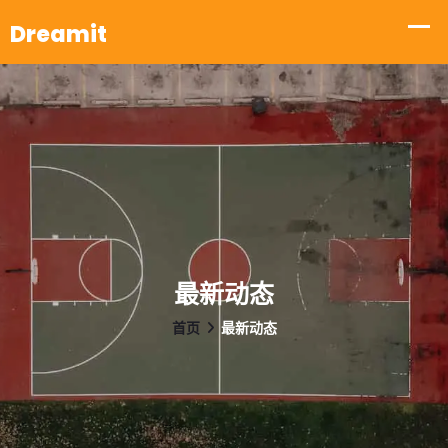
最新动态
首页
最新动态