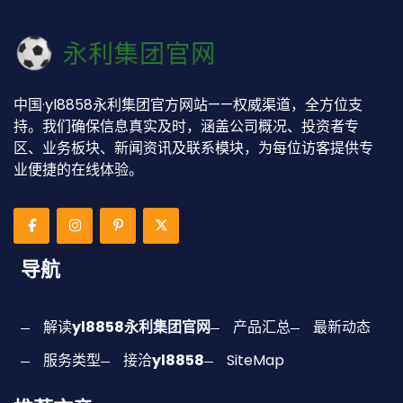
中国·yl8858永利集团官方网站——权威渠道，全方位支
持。我们确保信息真实及时，涵盖公司概况、投资者专
区、业务板块、新闻资讯及联系模块，为每位访客提供专
业便捷的在线体验。
导航
解读
yl8858永利集团官网
产品汇总
最新动态
服务类型
接洽
yl8858
SiteMap