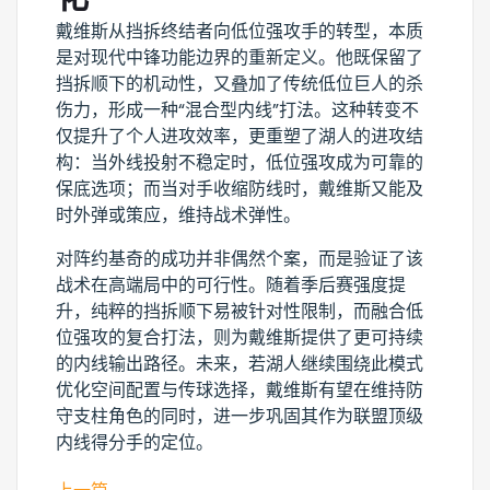
戴维斯从挡拆终结者向低位强攻手的转型，本质
是对现代中锋功能边界的重新定义。他既保留了
挡拆顺下的机动性，又叠加了传统低位巨人的杀
伤力，形成一种“混合型内线”打法。这种转变不
仅提升了个人进攻效率，更重塑了湖人的进攻结
构：当外线投射不稳定时，低位强攻成为可靠的
保底选项；而当对手收缩防线时，戴维斯又能及
时外弹或策应，维持战术弹性。
对阵约基奇的成功并非偶然个案，而是验证了该
战术在高端局中的可行性。随着季后赛强度提
升，纯粹的挡拆顺下易被针对性限制，而融合低
位强攻的复合打法，则为戴维斯提供了更可持续
的内线输出路径。未来，若湖人继续围绕此模式
优化空间配置与传球选择，戴维斯有望在维持防
守支柱角色的同时，进一步巩固其作为联盟顶级
内线得分手的定位。