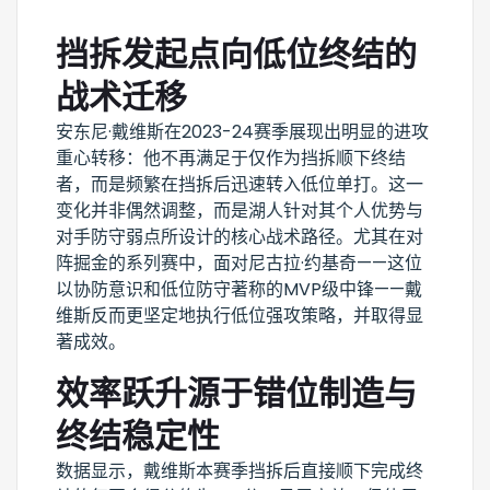
挡拆发起点向低位终结的
战术迁移
安东尼·戴维斯在2023-24赛季展现出明显的进攻
重心转移：他不再满足于仅作为挡拆顺下终结
者，而是频繁在挡拆后迅速转入低位单打。这一
变化并非偶然调整，而是湖人针对其个人优势与
对手防守弱点所设计的核心战术路径。尤其在对
阵掘金的系列赛中，面对尼古拉·约基奇——这位
以协防意识和低位防守著称的MVP级中锋——戴
维斯反而更坚定地执行低位强攻策略，并取得显
著成效。
效率跃升源于错位制造与
终结稳定性
数据显示，戴维斯本赛季挡拆后直接顺下完成终