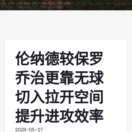
伦纳德较保罗
乔治更靠无球
切入拉开空间
提升进攻效率
2026-05-27