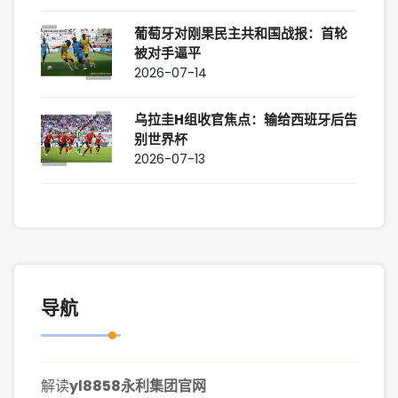
葡萄牙对刚果民主共和国战报：首轮
被对手逼平
2026-07-14
乌拉圭H组收官焦点：输给西班牙后告
别世界杯
2026-07-13
导航
解读
yl8858永利集团官网