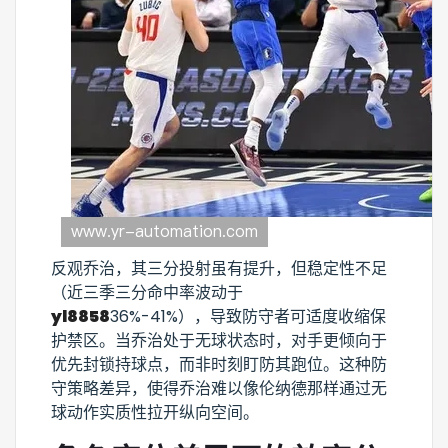
反观乔治，其三分投射虽有提升，但稳定性不足
（近三季三分命中率波动于
yl8858
36%-41%），导致防守者可适度收缩保
护禁区。当乔治处于无球状态时，对手更倾向于
优先封锁持球点，而非时刻盯防其跑位。这种防
守策略差异，使得乔治难以像伦纳德那样通过无
球动作实质性拉开纵向空间。