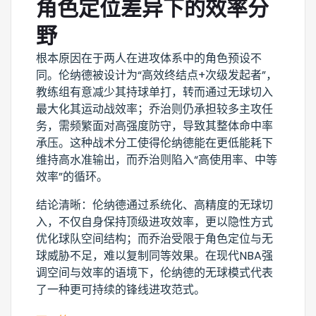
角色定位差异下的效率分
野
根本原因在于两人在进攻体系中的角色预设不
同。伦纳德被设计为“高效终结点+次级发起者”，
教练组有意减少其持球单打，转而通过无球切入
最大化其运动战效率；乔治则仍承担较多主攻任
务，需频繁面对高强度防守，导致其整体命中率
承压。这种战术分工使得伦纳德能在更低能耗下
维持高水准输出，而乔治则陷入“高使用率、中等
效率”的循环。
结论清晰：伦纳德通过系统化、高精度的无球切
入，不仅自身保持顶级进攻效率，更以隐性方式
优化球队空间结构；而乔治受限于角色定位与无
球威胁不足，难以复制同等效果。在现代NBA强
调空间与效率的语境下，伦纳德的无球模式代表
了一种更可持续的锋线进攻范式。