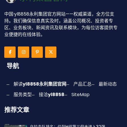
中国·yl8858永利集团官方网站——权威渠道，全方位支
持。我们确保信息真实及时，涵盖公司概况、投资者专
区、业务板块、新闻资讯及联系模块，为每位访客提供专
业便捷的在线体验。
导航
解读
yl8858永利集团官网
产品汇总
最新动态
服务类型
接洽
yl8858
SiteMap
推荐文章
乌拉圭队排名：位列H组第三但未进入32强