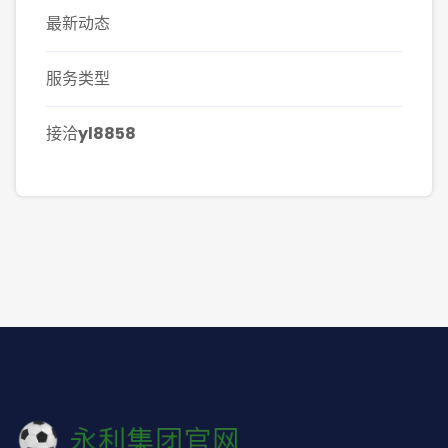
最新动态
服务类型
接洽
yl8858