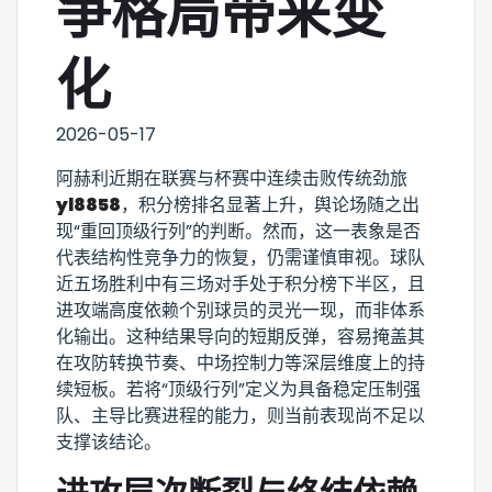
争格局带来变
化
2026-05-17
阿赫利近期在联赛与杯赛中连续击败传统劲旅
yl8858
，积分榜排名显著上升，舆论场随之出
现“重回顶级行列”的判断。然而，这一表象是否
代表结构性竞争力的恢复，仍需谨慎审视。球队
近五场胜利中有三场对手处于积分榜下半区，且
进攻端高度依赖个别球员的灵光一现，而非体系
化输出。这种结果导向的短期反弹，容易掩盖其
在攻防转换节奏、中场控制力等深层维度上的持
续短板。若将“顶级行列”定义为具备稳定压制强
队、主导比赛进程的能力，则当前表现尚不足以
支撑该结论。