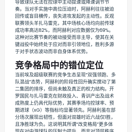
导致球队无法在控球中主动提速或降速调节节
奏。当对手实施中高位压迫时，阿赫利往往被迫
回传或盲目横传，丧失进攻发起的主动性。反观
联赛领头羊扎马雷克，其中场核心场均向前传球
成功率高达82%，而阿赫利对应数据仅为69%。
这种对比赛节奏的被动接受而非主导，使其在关
键战役中始终处于应对而非引领地位，胜利多源
于对手状态波动而非自身体系优势。
竞争格局中的错位定位
当前埃及超级联赛的竞争生态呈现“双强领跑、多
队混战”态势，阿赫利的阶段性回升确实搅动了第
二集团的排序，但尚未触及真正的权力结构。开
罗国民与扎马雷克在财政投入、青训产出及战术
成熟度上仍具代际优势，其赛季场均控球率、预
期进球（xG）等指标均显著领先。阿赫利虽在部
分场次展现出韧性，但面对双雄时近六战仅1胜，
且净胜球为负。这说明其所谓“改变格局”更多体
现在对中游球队的压制力提升，而非对顶层秩序