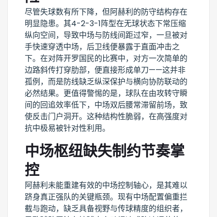
尽管失球数有所下降，但阿赫利的防守结构存在
明显隐患。其4-2-3-1阵型在无球状态下常压缩
纵向空间，导致中场与防线间距过窄，一旦被对
手快速穿透中场，后卫线便暴露于直面冲击之
下。在对阵开罗国民的比赛中，对方一次简单的
边路斜传打穿肋部，便直接形成单刀——这并非
孤例，而是防线缺乏纵深保护与横向协防联动的
必然结果。更值得警惕的是，球队在由攻转守瞬
间的回追效率低下，中场双后腰常滞留前场，致
使反击门户洞开。这种结构性脆弱，在高强度对
抗中极易被针对性利用。
中场枢纽缺失制约节奏掌
控
阿赫利未能重建有效的中场控制轴心，是其难以
跻身真正强队的关键瓶颈。现有中场配置偏重拦
截与跑动，缺乏具备视野与传球精度的组织者，