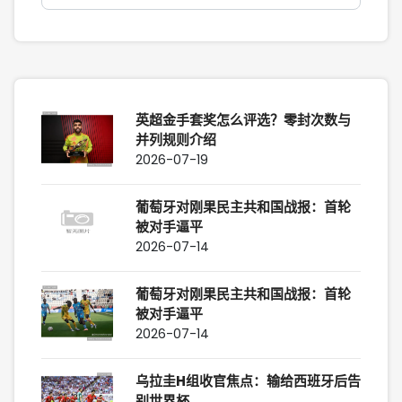
英超金手套奖怎么评选？零封次数与
并列规则介绍
2026-07-19
葡萄牙对刚果民主共和国战报：首轮
被对手逼平
2026-07-14
葡萄牙对刚果民主共和国战报：首轮
被对手逼平
2026-07-14
乌拉圭H组收官焦点：输给西班牙后告
别世界杯