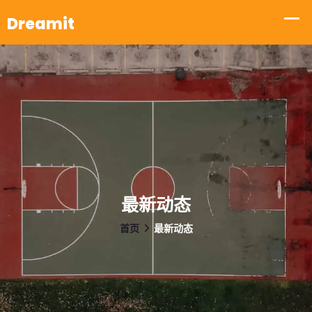
最新动态
首页
最新动态