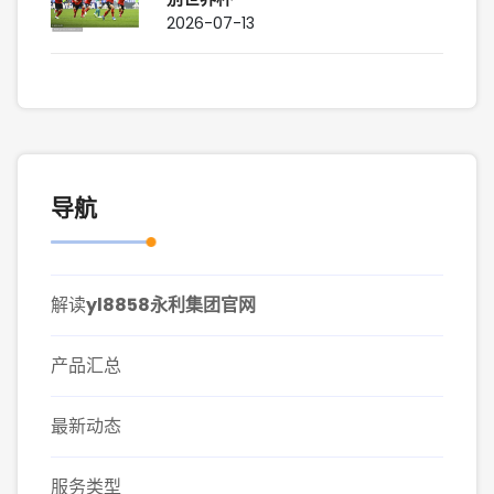
2026-07-13
导航
解读
yl8858永利集团官网
产品汇总
最新动态
服务类型