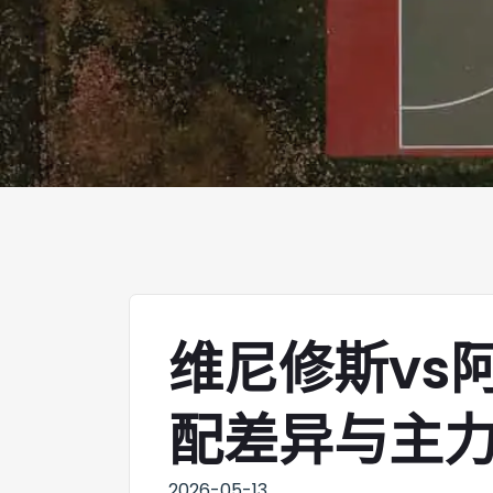
维尼修斯vs
配差异与主
2026-05-13