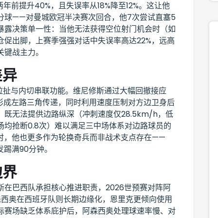
，较两年前提升40%，且失误率从18%降至12%。这让他
分球——对曼城欧冠半决赛次回合，他7次尝试直塞5
暴露决策单一性：当他无法获得空位射门机会时（如
仓促出脚，上赛季强强对话中失误率高达22%，远高
关键战主力。
差异
宽度拉扯与内切串联功能。维尼修斯通过大幅回撤接应
姆形成左路三角传递，同时利用速度压制对方边卫身后
既无法提供边路纵深（冲刺速度仅28.5km/h，低
均抢断0.8次）难以满足三中场体系对边路球员的
3时，他也更多作为轮换奇兵而非战术支点存在——
发踢满90分钟。
边界
在巴西队承担核心推进职责，2026世预赛对阵阿
森西奥在西班牙队则长期边缘化，恩里克更倾向使用
际赛场缺乏体系庇护后，阿森西奥处理球速率慢、对