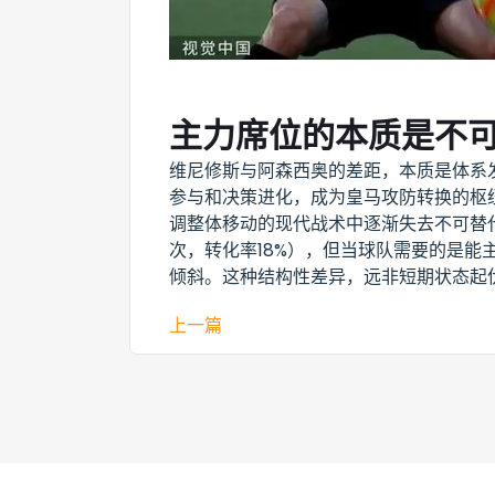
主力席位的本质是不
维尼修斯与阿森西奥的差距，本质是体系
参与和决策进化，成为皇马攻防转换的枢
调整体移动的现代战术中逐渐失去不可替代
次，转化率18%），但当球队需要的是能
倾斜。这种结构性差异，远非短期状态起
上一篇