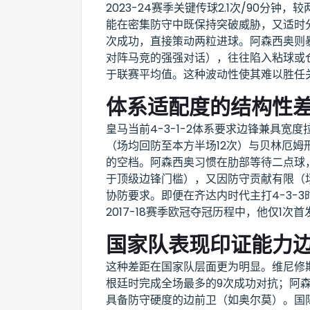
2023-24赛季关键传球2.1次/90分钟
能在密集防守中既保持突破威胁，又适时
次成功，直接策动两粒进球。阿森西奥则
对阵马竞的强强对话），往往陷入粘球或
于联赛平均值。这种波动性使其难以胜任
体系适配度的结构性
皇马当前4-3-1-2体系要求边锋兼具
（场均回防至本方半场12次）与贝林厄
的空档。阿森西奥习惯在肋部等待二点球，
于顶级边锋门槛），又因防守贡献有限（场
协防要求。即便在齐达内时代主打4-3-
2017-18赛季欧冠夺冠历程中，他仅1次首
国家队表现印证能力
这种差距在国家队层面更为明显。维尼修斯
根廷时完成全场最多的9次成功对抗；阿
具备防守硬度的边前卫（如奥尔莫）。国