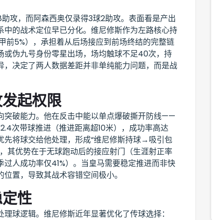
5球8助攻，而阿森西奥仅录得3球2助攻。表面看是产出
系中的战术定位早已分化。维尼修斯作为左路核心持
（西甲前5%），承担着从后场接应到前场终结的完整链
场或伪九号身份零星出场，场均触球不足40次，持
异，决定了两人数据差距并非单纯能力问题，而是战
攻发起权限
向突破能力。他在反击中能以单点爆破撕开防线——
成2.4次带球推进（推进距离超10米），成功率高达
优先将球交给他处理，形成“维尼修斯持球→吸引包
奥，其优势在于无球跑动后的接应射门（生涯射正率
季过人成功率仅41%）。当皇马需要稳定推进而非快
的位置，导致其战术容错空间极小。
稳定性
处理球逻辑。维尼修斯近年显著优化了传球选择：