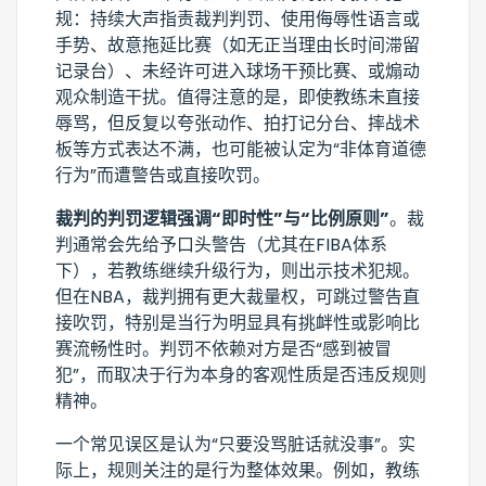
规：持续大声指责裁判判罚、使用侮辱性语言或
手势、故意拖延比赛（如无正当理由长时间滞留
记录台）、未经许可进入球场干预比赛、或煽动
观众制造干扰。值得注意的是，即使教练未直接
辱骂，但反复以夸张动作、拍打记分台、摔战术
板等方式表达不满，也可能被认定为“非体育道德
行为”而遭警告或直接吹罚。
裁判的判罚逻辑强调“即时性”与“比例原则”
。裁
判通常会先给予口头警告（尤其在FIBA体系
下），若教练继续升级行为，则出示技术犯规。
但在NBA，裁判拥有更大裁量权，可跳过警告直
接吹罚，特别是当行为明显具有挑衅性或影响比
赛流畅性时。判罚不依赖对方是否“感到被冒
犯”，而取决于行为本身的客观性质是否违反规则
精神。
一个常见误区是认为“只要没骂脏话就没事”。实
际上，规则关注的是行为整体效果。例如，教练