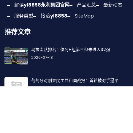
解读
yl8858永利集团官网
产品汇总
最新动态
服务类型
接洽
yl8858
SiteMap
推荐文章
乌拉圭队排名：位列H组第三但未进入32强
2026-07-18
葡萄牙对刚果民主共和国战报：首轮被对手逼平
2026-07-14
找到我们
地址:
长沙高新开发区麓松路459号东方红小区延农综合楼5楼