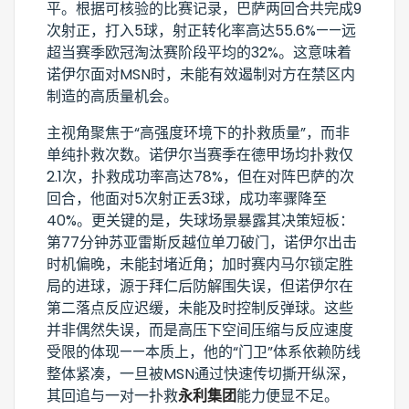
平。根据可核验的比赛记录，巴萨两回合共完成9
次射正，打入5球，射正转化率高达55.6%——远
超当赛季欧冠淘汰赛阶段平均的32%。这意味着
诺伊尔面对MSN时，未能有效遏制对方在禁区内
制造的高质量机会。
主视角聚焦于“高强度环境下的扑救质量”，而非
单纯扑救次数。诺伊尔当赛季在德甲场均扑救仅
2.1次，扑救成功率高达78%，但在对阵巴萨的次
回合，他面对5次射正丢3球，成功率骤降至
40%。更关键的是，失球场景暴露其决策短板：
第77分钟苏亚雷斯反越位单刀破门，诺伊尔出击
时机偏晚，未能封堵近角；加时赛内马尔锁定胜
局的进球，源于拜仁后防解围失误，但诺伊尔在
第二落点反应迟缓，未能及时控制反弹球。这些
并非偶然失误，而是高压下空间压缩与反应速度
受限的体现——本质上，他的“门卫”体系依赖防线
整体紧凑，一旦被MSN通过快速传切撕开纵深，
其回追与一对一扑救
永利集团
能力便显不足。