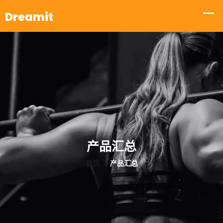
产品汇总
首页
产品汇总