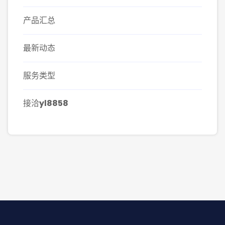
产品汇总
最新动态
服务类型
接洽
yl8858