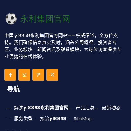
中国·yl8858永利集团官方网站——权威渠道，全方位支
持。我们确保信息真实及时，涵盖公司概况、投资者专
区、业务板块、新闻资讯及联系模块，为每位访客提供专
业便捷的在线体验。
导航
解读
yl8858永利集团官网
产品汇总
最新动态
服务类型
接洽
yl8858
SiteMap