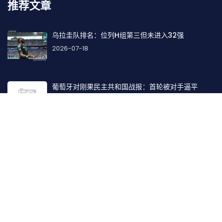
推荐文章
乌拉圭队排名：位列H组第三但未进入32强
2026-07-18
葡萄牙对刚果民主共和国战报：首轮被对手逼平
2026-07-14
找到我们
地址:
长沙高新开发区麓松路459号东方红小区延农综合楼5楼
503房
电话:
18512694728