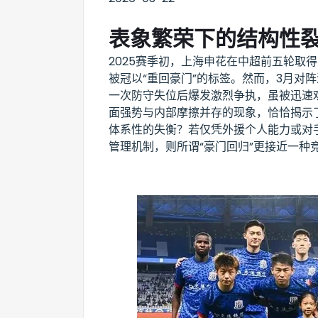
表象繁荣下的结构性
2025赛季初，上海申花在中超前五轮取
被冠以“重回豪门”的标签。然而，3月对
一次防守失位后爆发激烈争执，虽被迅速
面强势与内部摩擦并存的现象，恰恰揭示
体系性的失衡？若仅凭外援个人能力或对
管理机制，则所谓“豪门回归”更接近一种