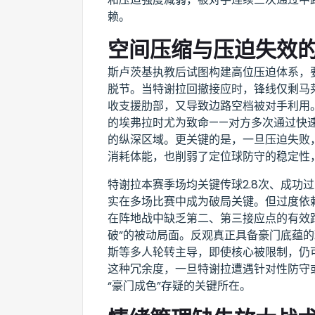
赖。
空间压缩与压迫失效
斯卢茨基执教后试图构建高位压迫体系，
脱节。当特谢拉回撤接应时，锋线仅剩马
收支援肋部，又导致边路空档被对手利用
的埃弗拉时尤为致命——对方多次通过快
的纵深区域。更关键的是，一旦压迫失败
消耗体能，也削弱了定位球防守的稳定性，
特谢拉本赛季场均关键传球2.8次、成功过
实在多场比赛中成为破局关键。但过度依
在阵地战中缺乏第二、第三接应点的有效
破”的被动局面。反观真正具备豪门底蕴
斯等多人轮转主导，即使核心被限制，仍
这种冗余度，一旦特谢拉遭遇针对性防守
“豪门成色”存疑的关键所在。