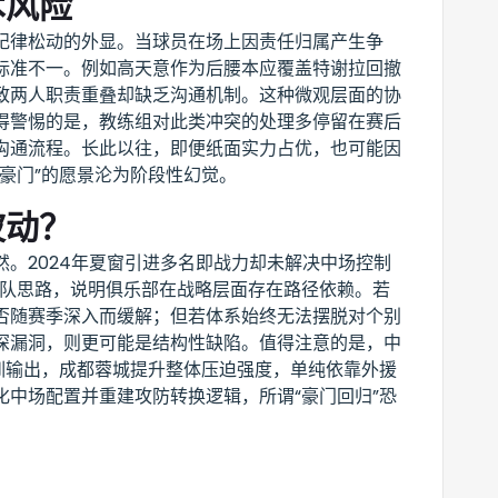
术风险
纪律松动的外显。当球员在场上因责任归属产生争
标准不一。例如高天意作为后腰本应覆盖特谢拉回撤
致两人职责重叠却缺乏沟通机制。这种微观层面的协
得警惕的是，教练组对此类冲突的处理多停留在赛后
沟通流程。长此以往，即便纸面实力占优，也可能因
豪门”的愿景沦为阶段性幻觉。
波动？
。2024年夏窗引进多名即战力却未解决中场控制
建队思路，说明俱乐部在战略层面存在路径依赖。若
否随赛季深入而缓解；但若体系始终无法摆脱对个别
深漏洞，则更可能是结构性缺陷。值得注意的是，中
训输出，成都蓉城提升整体压迫强度，单纯依靠外援
中场配置并重建攻防转换逻辑，所谓“豪门回归”恐