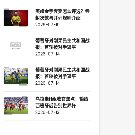
英超金手套奖怎么评选？零
封次数与并列规则介绍
2026-07-19
葡萄牙对刚果民主共和国战
报：首轮被对手逼平
2026-07-14
葡萄牙对刚果民主共和国战
报：首轮被对手逼平
2026-07-14
乌拉圭H组收官焦点：输给
西班牙后告别世界杯
2026-07-13