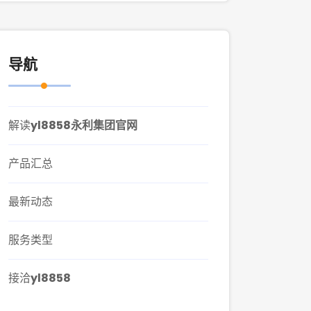
导航
解读
yl8858永利集团官网
产品汇总
最新动态
服务类型
接洽
yl8858