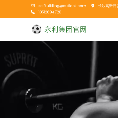
selffulfilling@outlook.com
长沙高新开发
18512694728