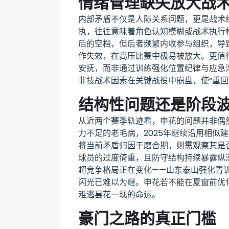
情绪管理缺失放大战
内部矛盾不仅是人际关系问题，更是战术
执，往往意味着角色认知模糊或战术执行
后的空档，但后者频繁内收参与组织，导
作失效，在高压比赛中极易被放大。更值
安抚，而非通过训练强化位置纪律与应急
非技战术因素在关键战役中崩盘，使“重回
结构性问题还是阶段
从近两个赛季轨迹看，申花的问题并非偶然
力不足的老毛病，2025年继续沿用相似
将当前矛盾归因于磨合期，则需观察其是
球员的过度倚重，且防守结构持续暴露纵
超竞争格局正在变化——山东泰山强化青
闪光已难以为继。申花若不能在夏窗前优化
难逃昙花一现的命运。
豪门之路的真正门槛