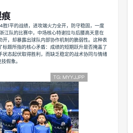
裂痕
得4胜1平的战绩，进攻端火力全开，防守稳固，一度
阵浙江队的比赛中，中场核心特谢拉与后腰高天意在
劝开，却暴露出球队内部协作机制的脆弱性。这种表
了标题所指的核心矛盾：成绩的短期跃升是否掩盖了
手状态起伏取得胜利，而缺乏稳定的战术协同与情绪
竞技假象。