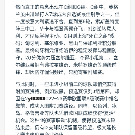
然而真正的悬念出现在C组和G组。C组中，英格
兰虽由凯恩打入7球成为预选赛最佳射手之一，但
一度被意大利紧追不舍。直到第9轮，索斯盖特变
阵三中卫，萨卡与福登两翼齐飞，3比1逆转意大
利，才彻底掌握主动。G组则上演“死亡之组”戏
码：匈牙利、塞尔维亚、黑山与保加利亚积分胶
着。最终匈牙利凭借绍洛伊的稳定发挥与稳固防
守，以1分优势力压塞尔维亚，夺得小组第二。塞
尔维亚虽拥有弗拉霍维奇、米特罗维奇等顶级前
锋，却因防守漏洞频出，只能寄望附加赛。
与此同时，一些未进小组前二的球队却悄然获得
附加赛资格。例如波黑，预选赛仅列J组第四，却
因在2
yl8858
022–23赛季欧国联B级联赛中排名
靠前，成功入围附加赛路径。同样，以色列、冰
岛、格鲁吉亚等队也凭借欧国联成绩获得“复活”
机会。这种“跨赛事联动”机制，使得预选赛末轮
结束后，仍有12支球队保留晋级希望，极大延长
了赛事热度与商业价值。