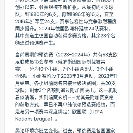
为欧足联旗下最高级别的国家队赛事，自1960年
创办以来，参赛规模不断扩张。从最初的4支球
队，到1980年的8支，再到1996年的16支，直至
2016年扩军至24支，赛事包容性与竞争激烈程度
同步提升。2024年德国欧洲杯延续24队赛制，
其中东道主德国自动获得参赛资格，其余23个名
额通过预选赛产生。
当前周期的预选赛（2023–2024年）共有53支欧
足联成员协会参与（俄罗斯因国际制裁被禁
赛），分为10个小组：7个小组含5队，3个小组
含6队。小组赛阶段于2023年3月启动，2023年11
月结束。各小组前两名直接晋级决赛圈，共20支
球队；剩余3个名额则通过附加赛决出。这一机制
看似清晰，实则暗藏玄机——尤其是附加赛资格
的获取方式，早已不再单纯依赖预选赛成绩，而
是与另一项赛事深度绑定：欧国联（UEFA
Nations League）。
舆论环境亦随之变化。过去，预选赛是各国国家