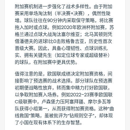
附加赛机制进一步强化了战术多样性。由于附加
赛采用单场淘汰制（半决赛+决赛），偶然性陡
增。球队往往在90分钟内采取保守策略，将比赛
拖入加时或点球。例如2020年欧洲杯附加赛，苏
格兰通过点球大战淘汰塞尔维亚；北马其顿则凭
借潘德夫的进球1比0击败格鲁吉亚，历史性首次
晋级大赛。因此，具备心理韧性、点球训练扎
实、拥有关键先生（如定位球专家或超级替补）
的球队，在附加赛中更具优势。
值得注意的是，欧国联成绩决定附加赛资格，间
接影响了预选赛的战术选择。部分球队在预选赛
初期便战略性放弃，转而集中精力打好欧国联，
以争取附加赛入场券。例如2022–23赛季欧国联
C级联赛中，卢森堡力压阿塞拜疆、摩尔多瓦等
队获得小组第一，从而获得附加赛资格。这种“曲
线救国”策略，虽被批评为“钻规则空子”，却体现
了小国在现有体系下的生存智慧。