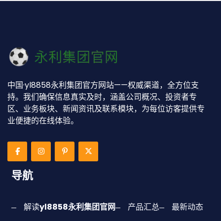
中国·yl8858永利集团官方网站——权威渠道，全方位支
持。我们确保信息真实及时，涵盖公司概况、投资者专
区、业务板块、新闻资讯及联系模块，为每位访客提供专
业便捷的在线体验。
导航
解读
yl8858永利集团官网
产品汇总
最新动态