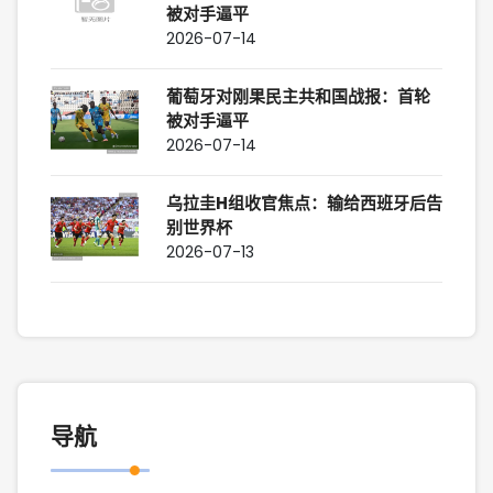
被对手逼平
2026-07-14
葡萄牙对刚果民主共和国战报：首轮
被对手逼平
2026-07-14
乌拉圭H组收官焦点：输给西班牙后告
别世界杯
2026-07-13
导航