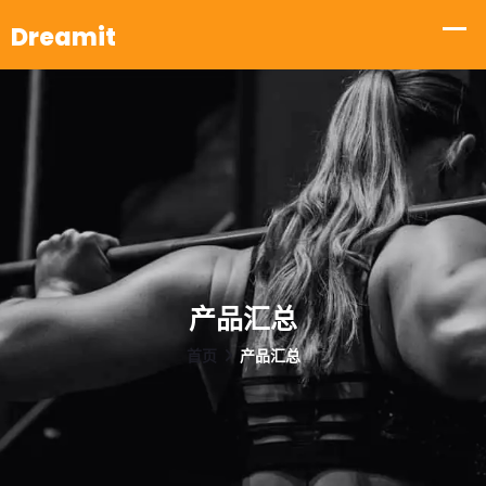
产品汇总
首页
产品汇总