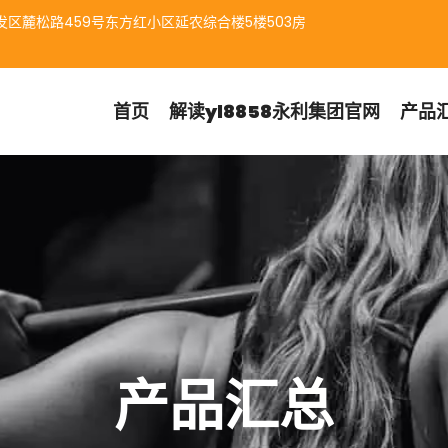
区麓松路459号东方红小区延农综合楼5楼503房
首页
解读
yl8858永利集团官网
产品
产品汇总