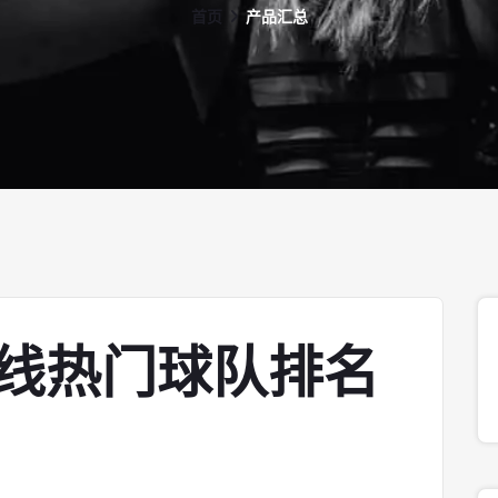
首页
产品汇总
线热门球队排名