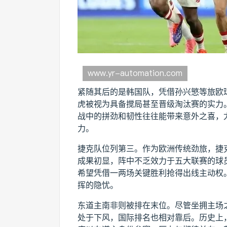
紧随其后的是韩国队，凭借孙兴慜等旅欧
虎被视为具备搅局甚至晋级淘汰赛的实力
战中的拼劲和韧性往往能带来意外之喜，
力。
捷克队位列第三。作为欧洲传统劲旅，捷克
成果初显，阵中不乏效力于五大联赛的球
希望凭借一两场关键胜利抢得出线主动权
挥的隐忧。
东道主南非则被排在末位。尽管坐拥主场
处于下风，国际排名也相对靠后。历史上