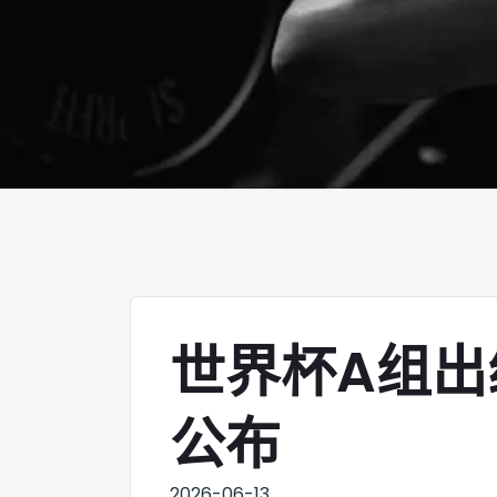
世界杯A组出
公布
2026-06-13