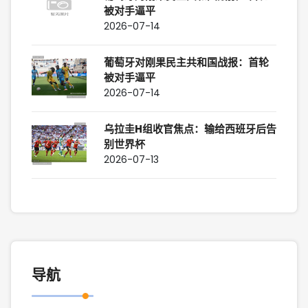
被对手逼平
2026-07-14
葡萄牙对刚果民主共和国战报：首轮
被对手逼平
2026-07-14
乌拉圭H组收官焦点：输给西班牙后告
别世界杯
2026-07-13
导航