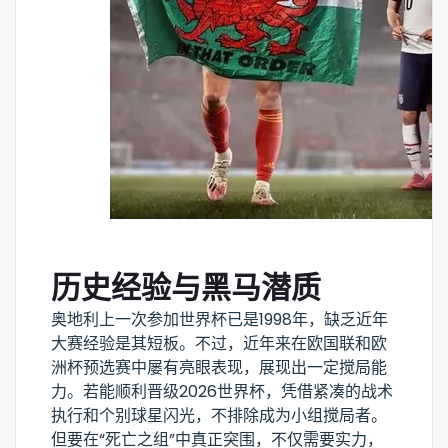
历史经验与黑马潜质
奥地利上一次参加世界杯已是1998年，缺乏近年
大赛经验是其短板。不过，近年来在欧国联和欧
洲杯预选赛中屡有亮眼表现，展现出一定搅局能
力。若能顺利晋级2026世界杯，凭借紧凑的战术
执行和个别球星闪光，不排除成为小组搅局者。
但要在“死亡之组”中真正突围，不仅需要实力，