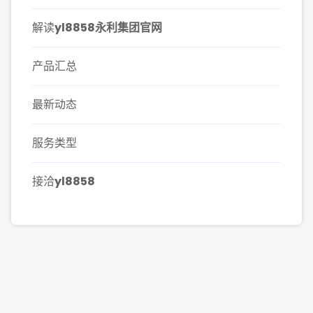
解读
yl8858永利集团官网
产品汇总
最新动态
服务类型
接洽
yl8858