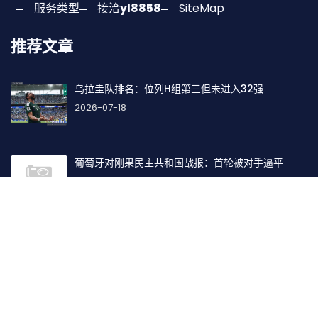
服务类型
接洽
yl8858
SiteMap
推荐文章
乌拉圭队排名：位列H组第三但未进入32强
2026-07-18
葡萄牙对刚果民主共和国战报：首轮被对手逼平
2026-07-14
找到我们
地址:
长沙高新开发区麓松路459号东方红小区延农综合楼5楼
503房