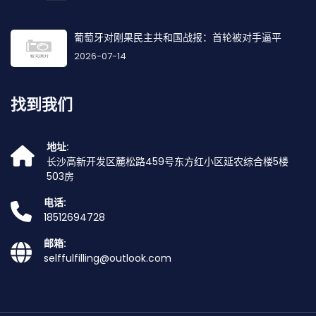
葡萄牙对刚果民主共和国战报：首轮被对手逼平
2026-07-14
找到我们
地址:
长沙高新开发区麓松路459号东方红小区延农综合楼5楼
503房
电话:
18512694728
邮箱:
selffulfilling@outlook.com